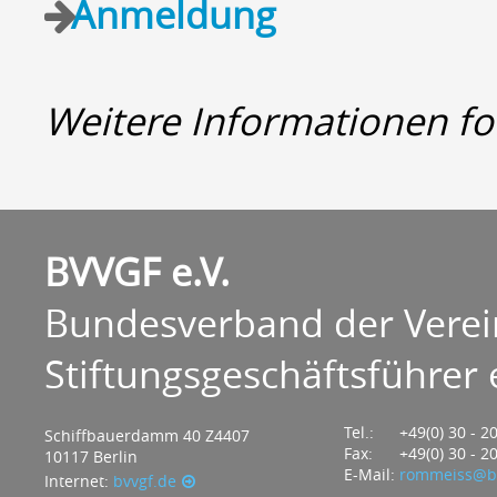
Anmeldung
Weitere Informationen fo
BVVGF e.V.
Bundesverband der Verei
Stiftungsgeschäftsführer e
Tel.:
+49(0) 30 - 2
Schiffbauerdamm 40 Z4407
Fax:
+49(0) 30 - 2
10117 Berlin
E-Mail:
rommeiss@bv
Internet:
bvvgf.de