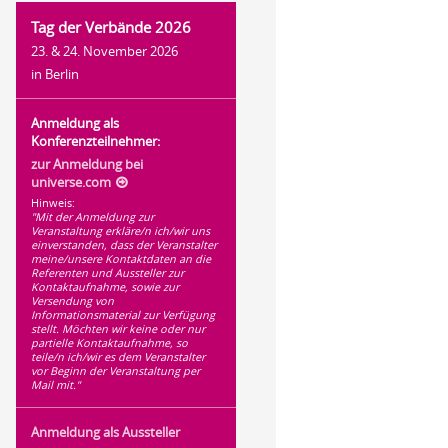
Tag der Verbände 2026
23. & 24. November 2026
in Berlin
Anmeldung als
Konferenzteilnehmer:
zur Anmeldung bei
universe.com
Hinweis:
"Mit der Anmeldung zur
Veranstaltung erkläre/n ich/wir uns
einverstanden, dass der Veranstalter
meine/unsere Kontaktdaten an die
Referenten und Aussteller zur
Kontaktaufnahme, sowie zur
Versendung von
Informationsmaterial zur Verfügung
stellt. Möchten wir keine oder nur
partielle Kontaktaufnahme, so
teile/n ich/wir es dem Veranstalter
vor Beginn der Veranstaltung per
Mail mit."
Anmeldung als Aussteller